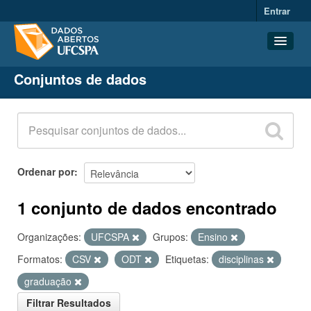
Entrar
Conjuntos de dados
Conjuntos de dados
Organizações
Grupos
Sobre
Ordenar por
1 conjunto de dados encontrado
Organizações:
UFCSPA
Grupos:
Ensino
Formatos:
CSV
ODT
Etiquetas:
disciplinas
graduação
Filtrar Resultados