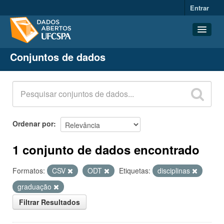
Entrar
Conjuntos de dados
Conjuntos de dados
Organizações
Grupos
Sobre
Ordenar por
1 conjunto de dados encontrado
Formatos:
CSV
ODT
Etiquetas:
disciplinas
graduação
Filtrar Resultados