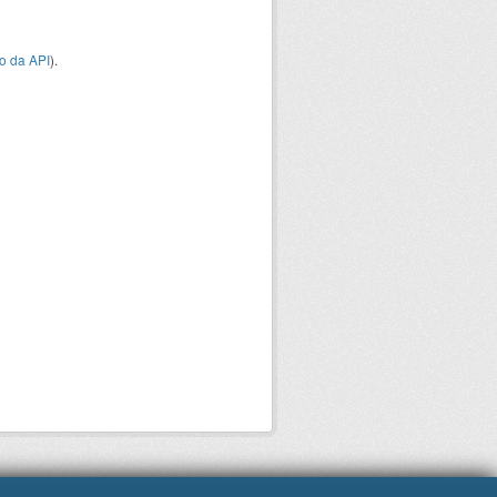
o da API
).