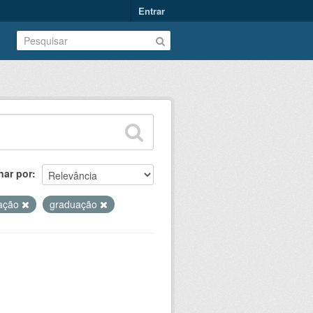
Entrar
nar por
uação
graduação