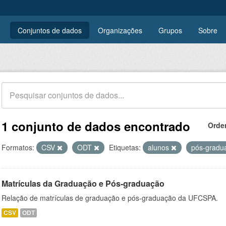
Conjuntos de dados
Organizações
Grupos
Sobre
1 conjunto de dados encontrado
Orde
Formatos:
CSV
ODT
Etiquetas:
alunos
pós-grad
Matrículas da Graduação e Pós-graduação
Relação de matrículas de graduação e pós-graduação da UFCSPA.
CSV
ODT