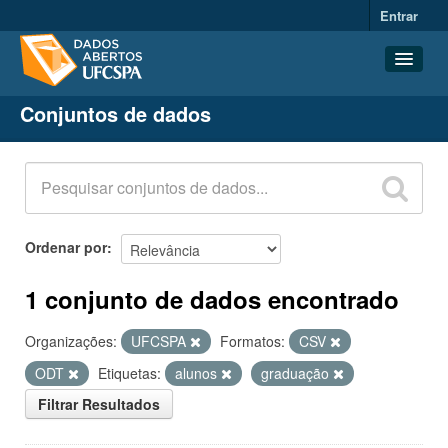
Entrar
Conjuntos de dados
Conjuntos de dados
Organizações
Grupos
Sobre
Ordenar por
1 conjunto de dados encontrado
Organizações:
UFCSPA
Formatos:
CSV
ODT
Etiquetas:
alunos
graduação
Filtrar Resultados