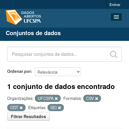
Entrar
Conjuntos de dados
Conjuntos de dados
Organizações
Grupos
Sobre
Ordenar por
1 conjunto de dados encontrado
Organizações:
UFCSPA
Formatos:
CSV
ODT
Etiquetas:
SEI
Filtrar Resultados