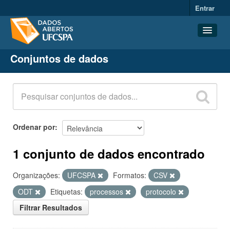
Entrar
Conjuntos de dados
Conjuntos de dados
Organizações
Grupos
Sobre
Ordenar por
1 conjunto de dados encontrado
Organizações:
UFCSPA
Formatos:
CSV
ODT
Etiquetas:
processos
protocolo
Filtrar Resultados