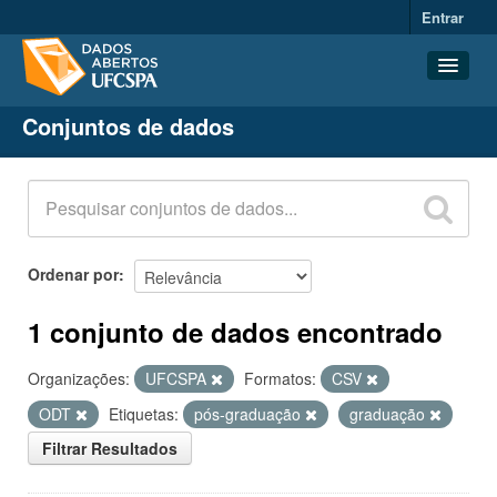
Entrar
Conjuntos de dados
Conjuntos de dados
Organizações
Grupos
Sobre
Ordenar por
1 conjunto de dados encontrado
Organizações:
UFCSPA
Formatos:
CSV
ODT
Etiquetas:
pós-graduação
graduação
Filtrar Resultados