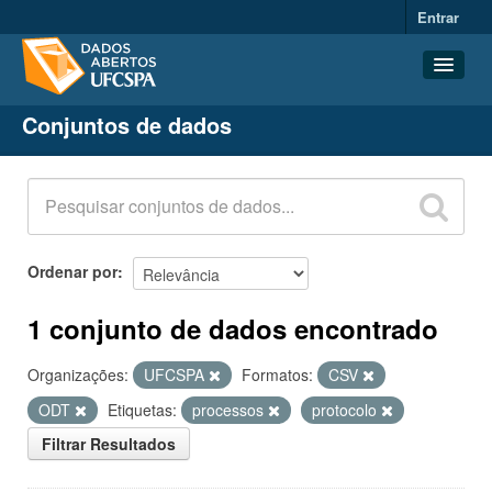
Entrar
Conjuntos de dados
Conjuntos de dados
Organizações
Grupos
Sobre
Ordenar por
1 conjunto de dados encontrado
Organizações:
UFCSPA
Formatos:
CSV
ODT
Etiquetas:
processos
protocolo
Filtrar Resultados