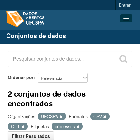
Entrar
Conjuntos de dados
Conjuntos de dados
Organizações
Grupos
Sobre
Ordenar por
2 conjuntos de dados
encontrados
Organizações:
UFCSPA
Formatos:
CSV
ODT
Etiquetas:
processos
Filtrar Resultados