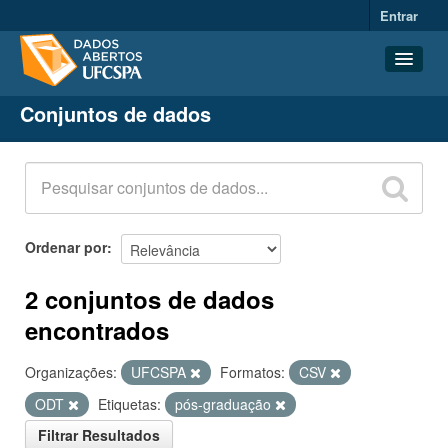
Entrar
Conjuntos de dados
Conjuntos de dados
Organizações
Grupos
Sobre
Ordenar por
2 conjuntos de dados
encontrados
Organizações:
UFCSPA
Formatos:
CSV
ODT
Etiquetas:
pós-graduação
Filtrar Resultados