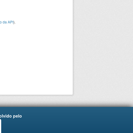
o da API
).
lvido pelo