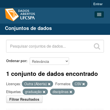
Entrar
Conjuntos de dados
Conjuntos de dados
Organizações
Grupos
Sobre
Ordenar por
1 conjunto de dados encontrado
Licenças:
Outra (Aberta)
Formatos:
CSV
Etiquetas:
graduação
disciplinas
Filtrar Resultados