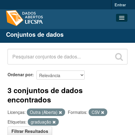
Entrar
Conjuntos de dados
Conjuntos de dados
Organizações
Grupos
Sobre
Ordenar por
3 conjuntos de dados
encontrados
Licenças:
Outra (Aberta)
Formatos:
CSV
Etiquetas:
graduação
Filtrar Resultados