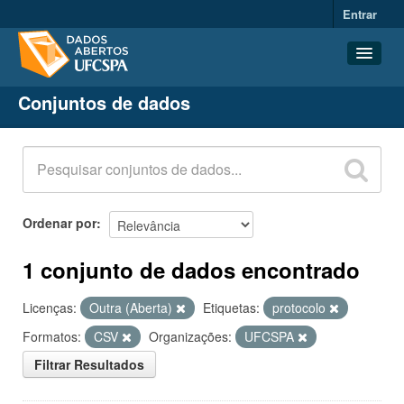
Entrar
Conjuntos de dados
Conjuntos de dados
Organizações
Grupos
Sobre
Ordenar por
1 conjunto de dados encontrado
Licenças:
Outra (Aberta)
Etiquetas:
protocolo
Formatos:
CSV
Organizações:
UFCSPA
Filtrar Resultados