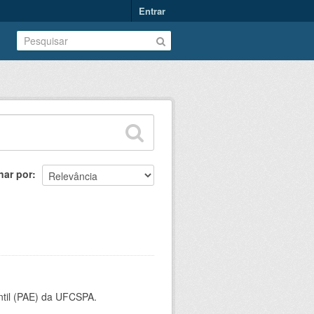
Entrar
nar por
ntil (PAE) da UFCSPA.