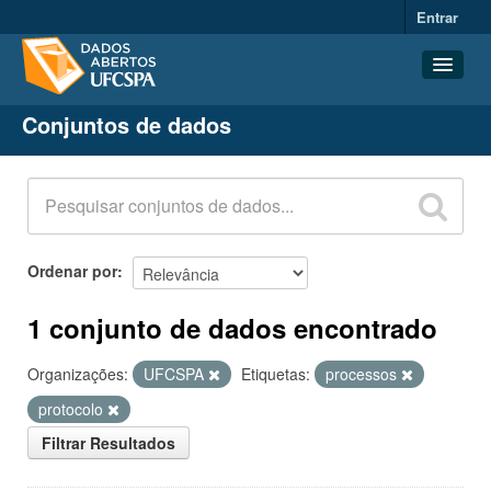
Entrar
Conjuntos de dados
Conjuntos de dados
Organizações
Grupos
Sobre
Ordenar por
1 conjunto de dados encontrado
Organizações:
UFCSPA
Etiquetas:
processos
protocolo
Filtrar Resultados