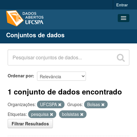
Entrar
Conjuntos de dados
Conjuntos de dados
Organizações
Grupos
Sobre
Ordenar por
1 conjunto de dados encontrado
Organizações:
UFCSPA
Grupos:
Bolsas
Etiquetas:
pesquisa
bolsistas
Filtrar Resultados