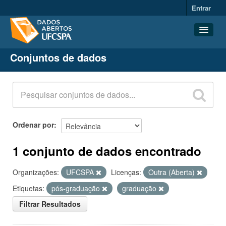
Entrar
Conjuntos de dados
Conjuntos de dados
Organizações
Grupos
Sobre
Ordenar por
1 conjunto de dados encontrado
Organizações:
UFCSPA
Licenças:
Outra (Aberta)
Etiquetas:
pós-graduação
graduação
Filtrar Resultados