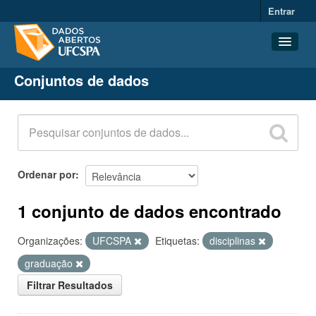
Entrar
Conjuntos de dados
Conjuntos de dados
Organizações
Grupos
Sobre
Ordenar por
1 conjunto de dados encontrado
Organizações:
UFCSPA
Etiquetas:
disciplinas
graduação
Filtrar Resultados