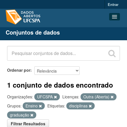
Entrar
Conjuntos de dados
Conjuntos de dados
Organizações
Grupos
Sobre
Ordenar por
1 conjunto de dados encontrado
Organizações:
UFCSPA
Licenças:
Outra (Aberta)
Grupos:
Ensino
Etiquetas:
disciplinas
graduação
Filtrar Resultados