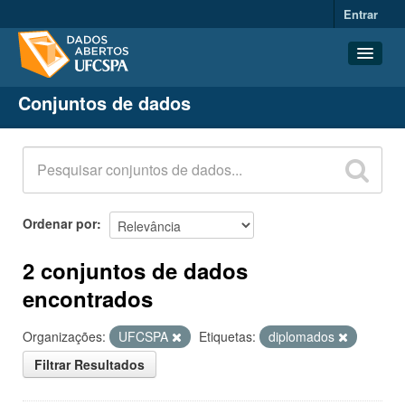
Entrar
Conjuntos de dados
Conjuntos de dados
Organizações
Grupos
Sobre
Ordenar por
2 conjuntos de dados
encontrados
Organizações:
UFCSPA
Etiquetas:
diplomados
Filtrar Resultados