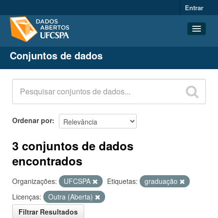
Entrar
Conjuntos de dados
Conjuntos de dados
Organizações
Grupos
Sobre
Ordenar por
3 conjuntos de dados
encontrados
Organizações:
UFCSPA
Etiquetas:
graduação
Licenças:
Outra (Aberta)
Filtrar Resultados