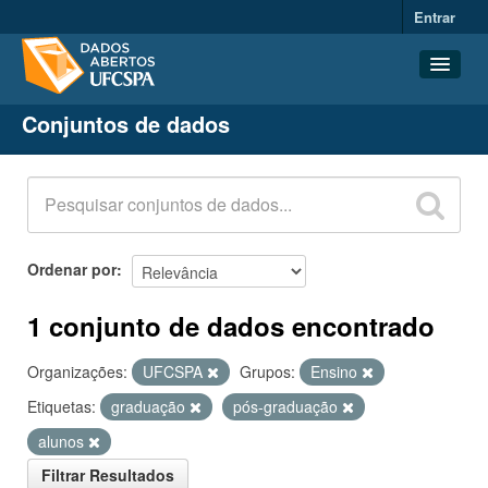
Entrar
Conjuntos de dados
Conjuntos de dados
Organizações
Grupos
Sobre
Ordenar por
1 conjunto de dados encontrado
Organizações:
UFCSPA
Grupos:
Ensino
Etiquetas:
graduação
pós-graduação
alunos
Filtrar Resultados