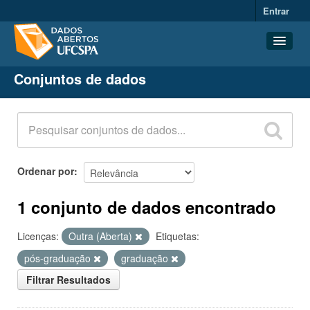
Entrar
Conjuntos de dados
Conjuntos de dados
Organizações
Grupos
Sobre
Ordenar por
1 conjunto de dados encontrado
Licenças:
Outra (Aberta)
Etiquetas:
pós-graduação
graduação
Filtrar Resultados