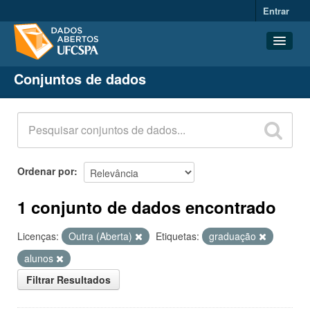
Entrar
Conjuntos de dados
Conjuntos de dados
Organizações
Grupos
Sobre
Ordenar por
1 conjunto de dados encontrado
Licenças:
Outra (Aberta)
Etiquetas:
graduação
alunos
Filtrar Resultados