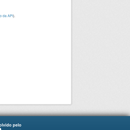
o da API
).
lvido pelo