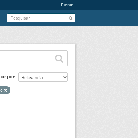
Entrar
nar por
ão