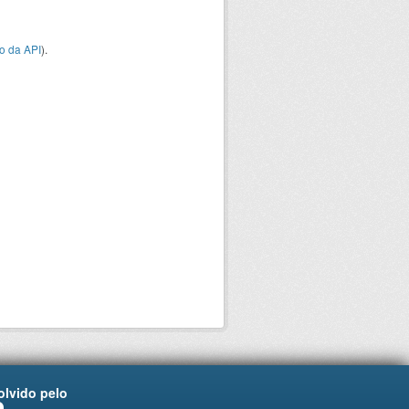
o da API
).
lvido pelo