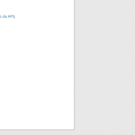
o da API
).