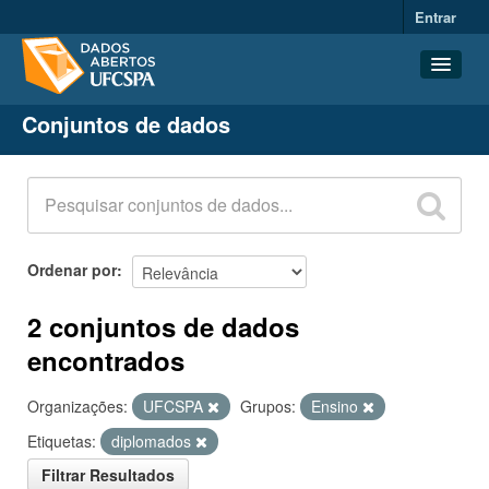
Entrar
Conjuntos de dados
Conjuntos de dados
Organizações
Grupos
Sobre
Ordenar por
2 conjuntos de dados
encontrados
Organizações:
UFCSPA
Grupos:
Ensino
Etiquetas:
diplomados
Filtrar Resultados