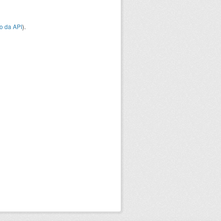
o da API
).