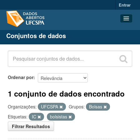
Entrar
Conjuntos de dados
Conjuntos de dados
Organizações
Grupos
Sobre
Ordenar por
1 conjunto de dados encontrado
Organizações:
UFCSPA
Grupos:
Bolsas
Etiquetas:
IC
bolsistas
Filtrar Resultados