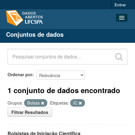
Entrar
Conjuntos de dados
Conjuntos de dados
Organizações
Grupos
Sobre
Ordenar por
1 conjunto de dados encontrado
Grupos:
Bolsas
Etiquetas:
IC
Filtrar Resultados
Bolsistas de Iniciação Científica